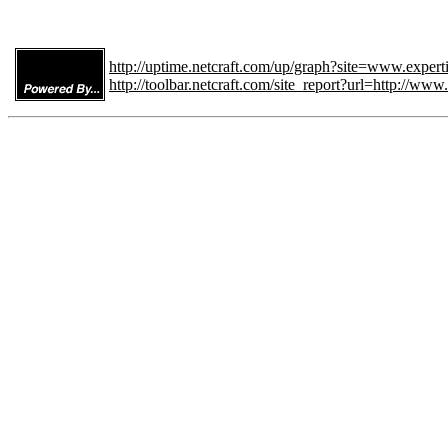
http://uptime.netcraft.com/up/graph?site=www.expert
http://toolbar.netcraft.com/site_report?url=http://www